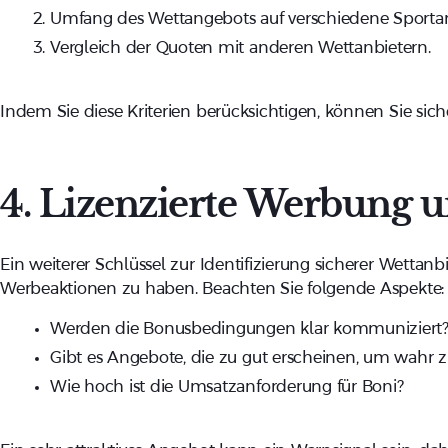
Umfang des Wettangebots auf verschiedene Sportar
Vergleich der Quoten mit anderen Wettanbietern.
Indem Sie diese Kriterien berücksichtigen, können Sie siche
4. Lizenzierte Werbung 
Ein weiterer Schlüssel zur Identifizierung sicherer Wettan
Werbeaktionen zu haben. Beachten Sie folgende Aspekte:
Werden die Bonusbedingungen klar kommuniziert
Gibt es Angebote, die zu gut erscheinen, um wahr z
Wie hoch ist die Umsatzanforderung für Boni?