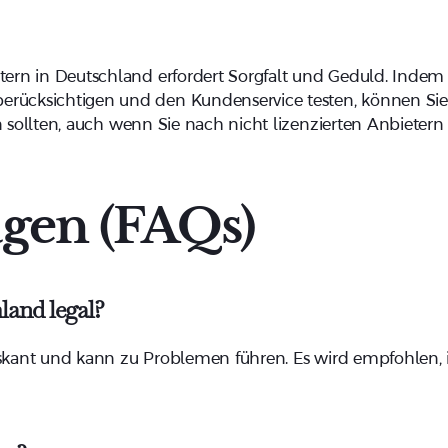
etern in Deutschland erfordert Sorgfalt und Geduld. Inde
rücksichtigen und den Kundenservice testen, können Sie 
en sollten, auch wenn Sie nach nicht lizenzierten Anbietern
agen (FAQs)
hland legal?
ch riskant und kann zu Problemen führen. Es wird empfohl