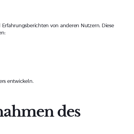
d Erfahrungsberichten von anderen Nutzern. Diese
en:
ers entwickeln.
ßnahmen des