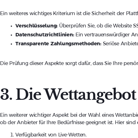
Ein weiteres wichtiges Kriterium ist die Sicherheit der P
Verschlüsselung:
Überprüfen Sie, ob die Website S
Datenschutzrichtlinien:
Ein vertrauenswürdiger Anb
Transparente Zahlungsmethoden:
Seriöse Anbiet
Die Prüfung dieser Aspekte sorgt dafür, dass Sie Ihre pers
3. Die Wettangebot
Ein weiterer wichtiger Aspekt bei der Wahl eines Wettanbi
ob der Anbieter für Ihre Bedürfnisse geeignet ist. Hier sin
Verfügbarkeit von Live-Wetten.