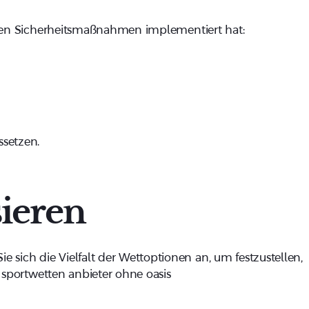
genden Sicherheitsmaßnahmen implementiert hat:
ssetzen.
ieren
 sich die Vielfalt der Wettoptionen an, um festzustellen,
 sportwetten anbieter ohne oasis