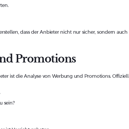
ten.
rstellen, dass der Anbieter nicht nur sicher, sondern auch 
und Promotions
bieter ist die Analyse von Werbung und Promotions. Offiziel
?
u sein?