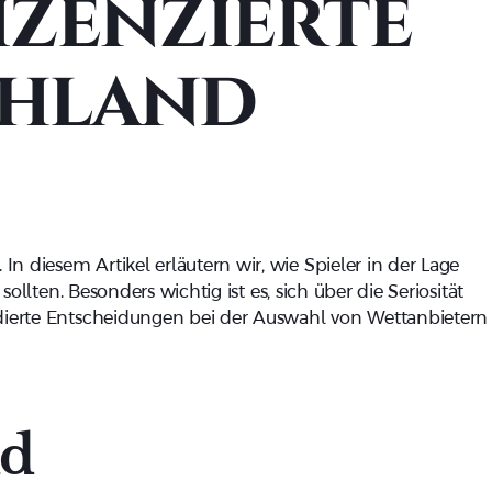
izenzierte
chland
n diesem Artikel erläutern wir, wie Spieler in der Lage
ollten. Besonders wichtig ist es, sich über die Seriosität
undierte Entscheidungen bei der Auswahl von Wettanbietern
nd