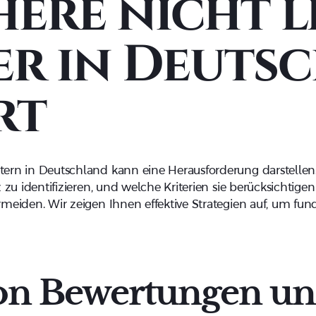
here nicht l
er in Deuts
rt
ern in Deutschland kann eine Herausforderung darstellen. I
zu identifizieren, und welche Kriterien sie berücksichtigen s
ermeiden. Wir zeigen Ihnen effektive Strategien auf, um f
von Bewertungen u