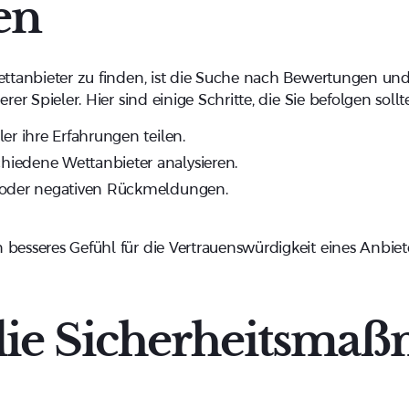
en
ettanbieter zu finden, ist die Suche nach Bewertungen un
r Spieler. Hier sind einige Schritte, die Sie befolgen sollt
ler ihre Erfahrungen teilen.
hiedene Wettanbieter analysieren.
en oder negativen Rückmeldungen.
besseres Gefühl für die Vertrauenswürdigkeit eines Anbiet
 die Sicherheitsma