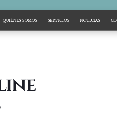
QUIÉNES SOMOS
SERVICIOS
NOTICIAS
CO
line
e