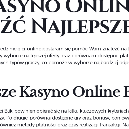
asyno Online
źć Najlepsz
ziedzinie gier online postaram się pomóc Wam znaleźć najl
przy wyborze najlepszej oferty oraz porównam dostępne pl
różnych typów graczy, co pomoże w wyborze najbardziej od
ze Kasyno Online B
 Blik, powinien opierać się na kilku kluczowych kryteriach
zy. Po drugie, porównaj dostępne gry oraz bonusy, poniew
nież metody płatności oraz czas realizacji transakcji. N