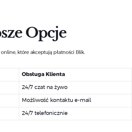
psze Opcje
ne, które akceptują płatności Blik.
Obsługa Klienta
24/7 czat na żywo
Możliwość kontaktu e-mail
24/7 telefonicznie