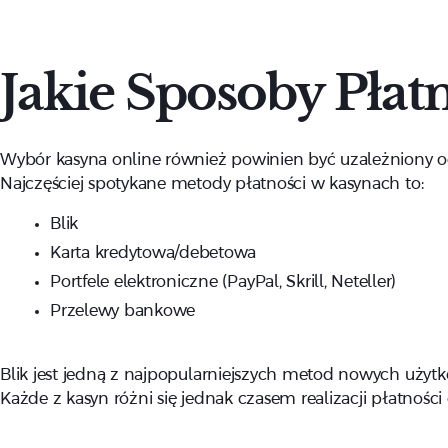
Jakie Sposoby Płat
Wybór kasyna online również powinien być uzależniony od
Najczęściej spotykane metody płatności w kasynach to:
Blik
Karta kredytowa/debetowa
Portfele elektroniczne (PayPal, Skrill, Neteller)
Przelewy bankowe
Blik jest jedną z najpopularniejszych metod nowych uży
Każde z kasyn różni się jednak czasem realizacji płatno