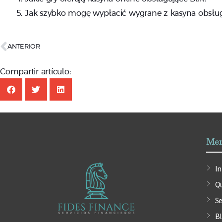
Jak szybko mogę wypłacić wygrane z kasyna obsług
ANTERIOR
Compartir artículo:
Me
In
Q
Se
B