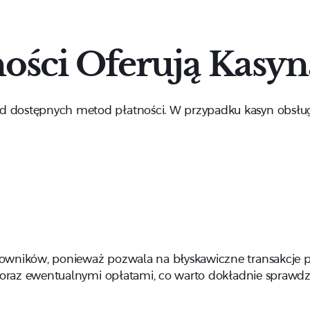
ności Oferują Kasyn
 dostępnych metod płatności. W przypadku kasyn obsługują
tkowników, ponieważ pozwala na błyskawiczne transakcje
ści oraz ewentualnymi opłatami, co warto dokładnie spraw