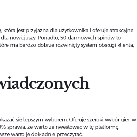
 która jest przyjazna dla użytkownika i oferuje atrakcyjne
ń dla nowicjuszy. Ponadto, 50 darmowych spinów to
które ma bardzo dobrze rozwinięty system obsługi klienta,
świadczonych
azać się lepszym wyborem. Oferuje szeroki wybór gier, w
0% sprawia, że warto zainwestować w tę platformę.
ze warto je dokładnie przeczytać.